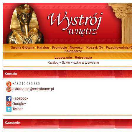
Strona Główna
·
Katalog
·
Promocje
·
Nowości
·
Koszyk (
0
)
·
Przechowalnia (
Kalendarze
Logowanie
·
Rejestracja
Katalog
»
Szkło
»
szkło artystyczne
Kontakt
+48 510 689 339
extrahome@extrahome.pl
Facebook
Google+
Twitter
Kategorie