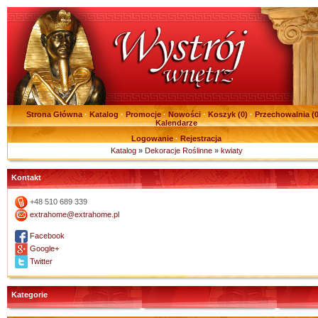
Strona Główna
·
Katalog
·
Promocje
·
Nowości
·
Koszyk (
0
)
·
Przechowalnia (
Kalendarze
Logowanie
·
Rejestracja
Katalog
»
Dekoracje Roślinne
»
kwiaty
Kontakt
+48 510 689 339
extrahome@extrahome.pl
Facebook
Google+
Twitter
Kategorie