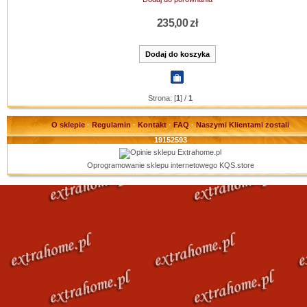
235,00 zł
Strona: [
1
] /
1
O sklepie
·
Regulamin
·
Kontakt
·
FAQ
·
Naszymi Klientami zostali
19152593
Oprogramowanie sklepu internetowego
KQS.store