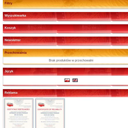
Filtry
Wyszukiwarka
Koszyk
Newsletter
Przechowalnia
Brak produktów w przechowalni
Język
Reklama