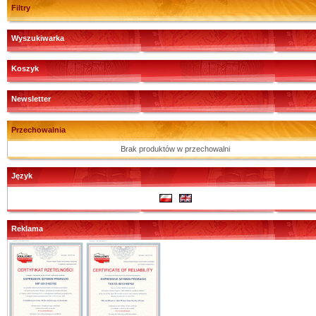
Filtry
Wyszukiwarka
Koszyk
Newsletter
Przechowalnia
Brak produktów w przechowalni
Język
Reklama