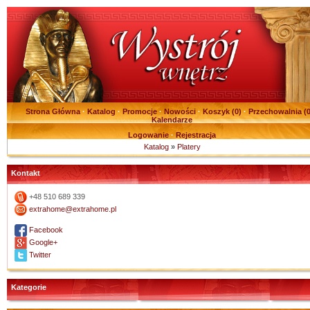
Strona Główna
·
Katalog
·
Promocje
·
Nowości
·
Koszyk (
0
)
·
Przechowalnia (
Kalendarze
Logowanie
·
Rejestracja
Katalog
»
Platery
Kontakt
+48 510 689 339
extrahome@extrahome.pl
Facebook
Google+
Twitter
Kategorie