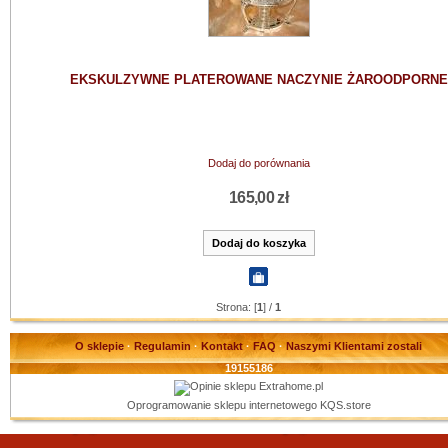
EKSKULZYWNE PLATEROWANE NACZYNIE ŻAROODPORNE
Dodaj do porównania
165,00 zł
Strona: [
1
] /
1
O sklepie
·
Regulamin
·
Kontakt
·
FAQ
·
Naszymi Klientami zostali
19155186
Oprogramowanie sklepu internetowego
KQS.store