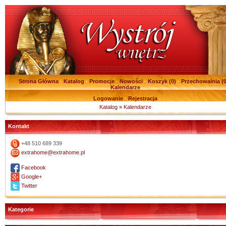
Strona Główna
·
Katalog
·
Promocje
·
Nowości
·
Koszyk (
0
)
·
Przechowalnia (
Kalendarze
Logowanie
·
Rejestracja
Katalog
»
Kalendarze
Kontakt
+48 510 689 339
extrahome@extrahome.pl
Facebook
Google+
Twitter
Kategorie