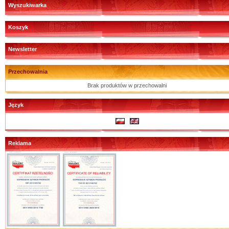
Wyszukiwarka
Koszyk
Newsletter
Przechowalnia
Brak produktów w przechowalni
Język
Reklama